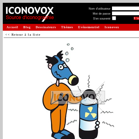
Nom d'utilisateur
Mot de passe
S'en souvenir
Accueil
Blog
Dessinateurs
Thèmes
Evénementiel
Iconovox
<< Retour à la liste