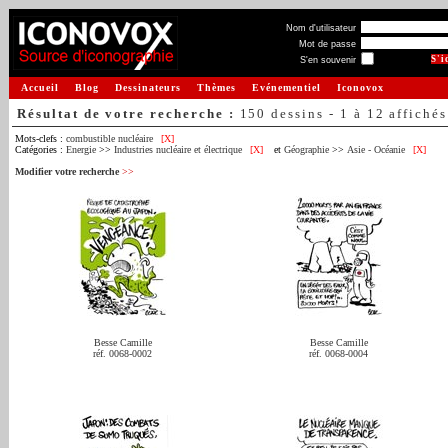
Nom d'utilisateur
Mot de passe
S'en souvenir
Accueil
Blog
Dessinateurs
Thèmes
Evénementiel
Iconovox
Résultat de votre recherche :
150 dessins - 1 à 12 affichés
Mots-clefs :
combustible nucléaire
[X]
Catégories :
Energie
>>
Industries nucléaire et électrique
[X]
et
Géographie
>>
Asie - Océanie
[X]
Modifier votre recherche
>>
Besse Camille
Besse Camille
réf. 0068-0002
réf. 0068-0004