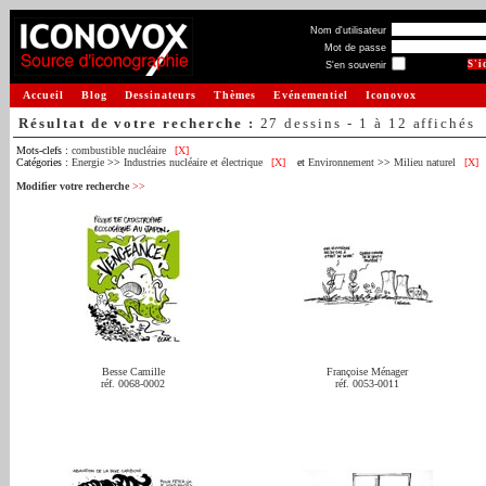
Nom d'utilisateur
Mot de passe
S'en souvenir
Accueil
Blog
Dessinateurs
Thèmes
Evénementiel
Iconovox
Résultat de votre recherche :
27 dessins - 1 à 12 affichés
Mots-clefs :
combustible nucléaire
[X]
Catégories :
Energie
>>
Industries nucléaire et électrique
[X]
et
Environnement
>>
Milieu naturel
[X]
Modifier votre recherche
>>
Besse Camille
Françoise Ménager
réf. 0068-0002
réf. 0053-0011