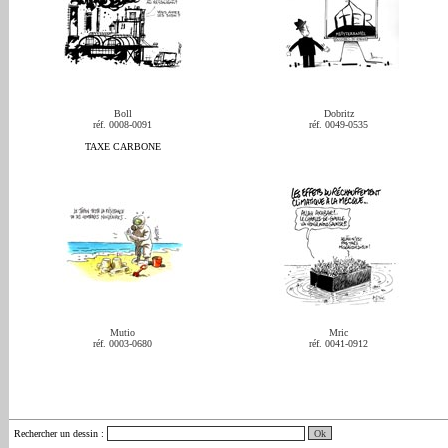
Boll
Dobritz
réf. 0008-0091
réf. 0049-0535
TAXE CARBONE
Mutio
Mric
réf. 0003-0680
réf. 0041-0912
Rechercher un dessin
: