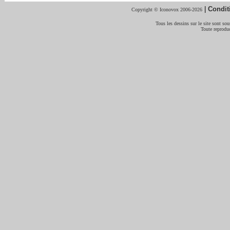
|
Condit
Copyright © Iconovox 2006-2026
Tous les dessins sur le site sont sous
Toute reproduc