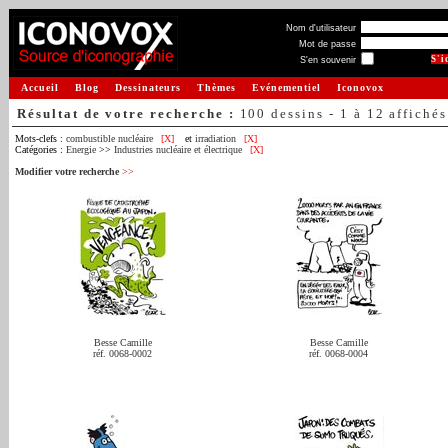
Nom d'utilisateur
Mot de passe
S'en souvenir
Accueil
Blog
Dessinateurs
Thèmes
Evénementiel
Iconovox
Résultat de votre recherche :
100 dessins - 1 à 12 affichés
Mots-clefs :
combustible nucléaire
[X]
et
irradiation
[X]
Catégories :
Energie
>>
Industries nucléaire et électrique
[X]
Modifier votre recherche
>>
Besse Camille
Besse Camille
réf. 0068-0002
réf. 0068-0004