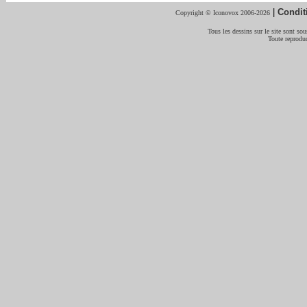
|
Condit
Copyright © Iconovox 2006-2026
Tous les dessins sur le site sont sous
Toute reproduc