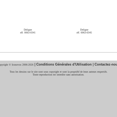
Deligne
Deligne
réf. 0063-0341
réf. 0063-0345
|
Conditions Générales d'Utilisation
|
Contactez-no
pyright © Iconovox 2006-2026
Tous les dessins sur le site sont sous copyright et sont la propriété de leurs auteurs respectifs.
Toute reproduction est interdite sans autorisation.