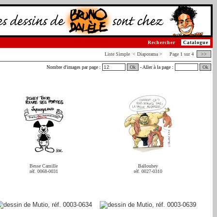
Rechercher
Catalogue
Liste
Simple
< Diaporama > Page 1 sur 4
>>
Nombre d'images par page :
Ok
- Aller à la page :
Ok
Besse Camille
Ballouhey
réf. 0068-0031
réf. 0027-0310