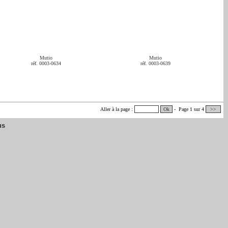
Mutio
Mutio
réf. 0003-0634
réf. 0003-0639
Aller à la page :
Ok
- Page 1 sur 4
>>
us