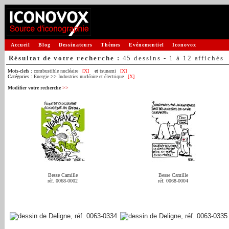
Accueil
Blog
Dessinateurs
Thèmes
Evénementiel
Iconovox
Résultat de votre recherche :
45 dessins - 1 à 12 affichés
Mots-clefs :
combustible nucléaire
[X]
et
tsunami
[X]
Catégories :
Energie
>>
Industries nucléaire et électrique
[X]
Modifier votre recherche
>>
Besse Camille
Besse Camille
réf. 0068-0002
réf. 0068-0004