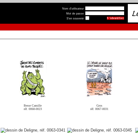
Nom d'utilisateur
Mot de passe
S'en souvenir
Besse Camille
Gros
réf. 0068-0023
réf. 0067-0031