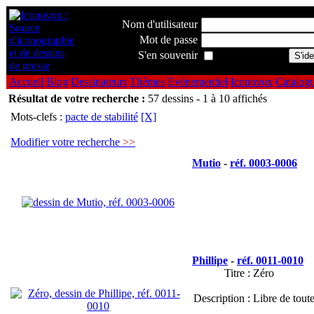
Nom d'utilisateur
Mot de passe
S'en souvenir
Accueil
Blog
Dessinateurs
Thèmes
Evénementiel
Iconovox
Catalog
Résultat de votre recherche :
57 dessins - 1 à 10 affichés
Mots-clefs :
pacte de stabilité
[X]
Modifier votre recherche
>>
Mutio
-
réf. 0003-0006
Phillipe
-
réf. 0011-0010
Titre :
Zéro
Description :
Libre de toute