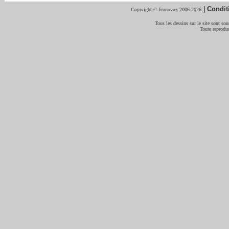
|
Condit
Copyright © Iconovox 2006-2026
Tous les dessins sur le site sont sous
Toute reproduc