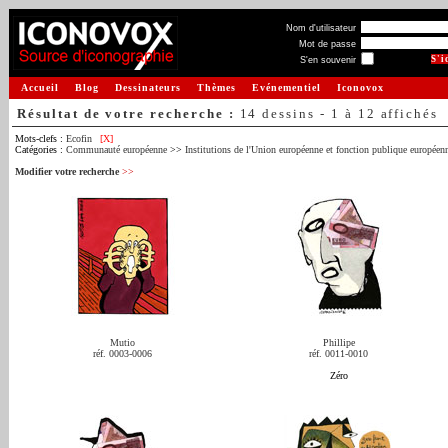
Nom d'utilisateur
Mot de passe
S'en souvenir
Accueil
Blog
Dessinateurs
Thèmes
Evénementiel
Iconovox
Résultat de votre recherche :
14 dessins - 1 à 12 affichés
Mots-clefs :
Ecofin
[X]
Catégories :
Communauté européenne
>>
Institutions de l'Union européenne et fonction publique européen
Modifier votre recherche
>>
Mutio
Phillipe
réf. 0003-0006
réf. 0011-0010
Zéro