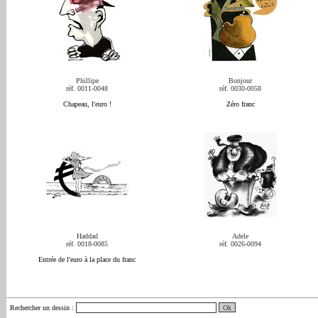
Phillipe
Bonjour
réf. 0011-0048
réf. 0030-0058
Chapeau, l'euro !
Zéro franc
Haddad
Adele
réf. 0018-0085
réf. 0026-0094
Entrée de l'euro à la place du franc
Rechercher un dessin
: