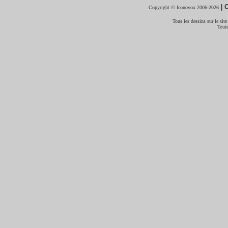
|
C
Copyright © Iconovox 2006-2026
Tous les dessins sur le site
Toute