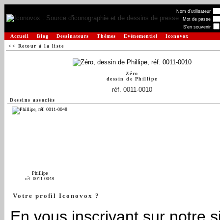
Nom d'utilisateur
Mot de passe
S'en souvenir
Accueil
Blog
Dessinateurs
Thèmes
Evénementiel
Iconovox
<< Retour à la liste
Zéro
dessin de
Phillipe
réf. 0011-0010
Dessins associés
Phillipe
réf. 0011-0048
Votre profil Iconovox ?
En vous inscrivant sur notre si