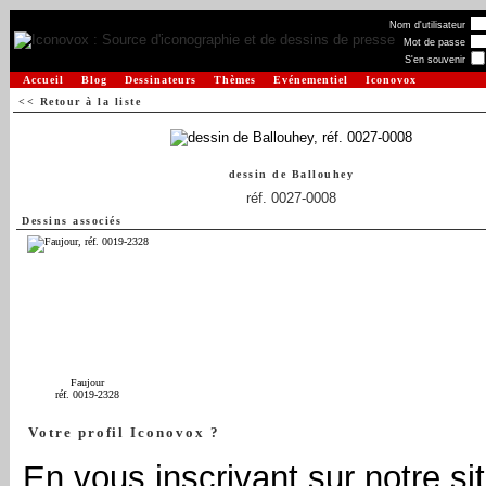
Nom d'utilisateur
Mot de passe
S'en souvenir
Accueil
Blog
Dessinateurs
Thèmes
Evénementiel
Iconovox
<< Retour à la liste
dessin de
Ballouhey
réf. 0027-0008
Dessins associés
Faujour
réf. 0019-2328
Votre profil Iconovox ?
En vous inscrivant sur notre sit