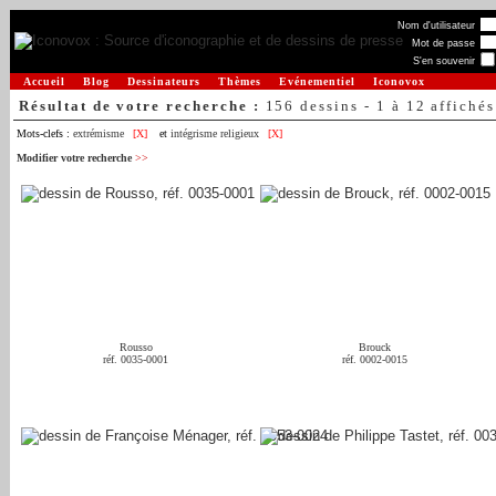
Nom d'utilisateur
Mot de passe
S'en souvenir
Accueil
Blog
Dessinateurs
Thèmes
Evénementiel
Iconovox
Résultat de votre recherche :
156 dessins - 1 à 12 affichés
Mots-clefs :
extrémisme
[X]
et
intégrisme religieux
[X]
Modifier votre recherche
>>
Rousso
Brouck
réf. 0035-0001
réf. 0002-0015