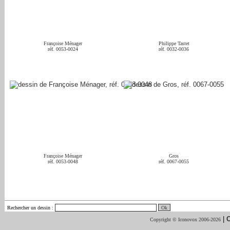
Françoise Ménager
Philippe Tastet
réf. 0053-0024
réf. 0032-0036
Françoise Ménager
Gros
réf. 0053-0048
réf. 0067-0055
Rechercher un dessin
:
|
C
Copyright © Iconovox 2006-2026