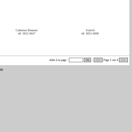
Catherine Beaunez
Soulcié
réf. 0021-0647
réf. 0051-0698
Aller à la page :
Ok
-
<<
Page 2 sur 4
>>
us