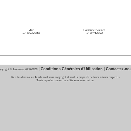
Mric
Catherine Beaunez
réf. 0041-0616
réf. 0021-0640
|
Conditions Générales d'Utilisation
|
Contactez-no
pyright © Iconovox 2006-2026
Tous les dessins sur le site sont sous copyright et sont la propriété de leurs auteurs respectifs.
Toute reproduction est interdite sans autorisation.