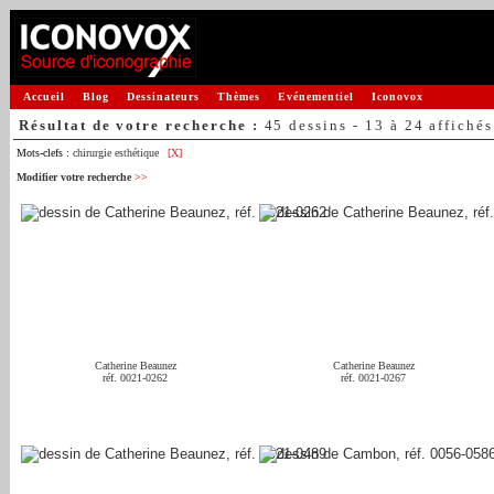
Accueil
Blog
Dessinateurs
Thèmes
Evénementiel
Iconovox
Résultat de votre recherche :
45 dessins - 13 à 24 affichés
Mots-clefs :
chirurgie esthétique
[X]
Modifier votre recherche
>>
Catherine Beaunez
Catherine Beaunez
réf. 0021-0262
réf. 0021-0267