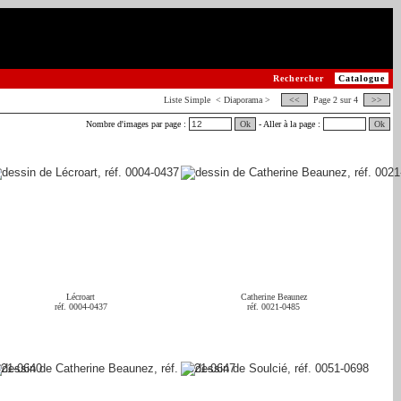
Rechercher
Catalogue
Liste
Simple
< Diaporama >
<<
Page 2 sur 4
>>
Nombre d'images par page :
Ok
- Aller à la page :
Ok
Lécroart
Catherine Beaunez
réf. 0004-0437
réf. 0021-0485