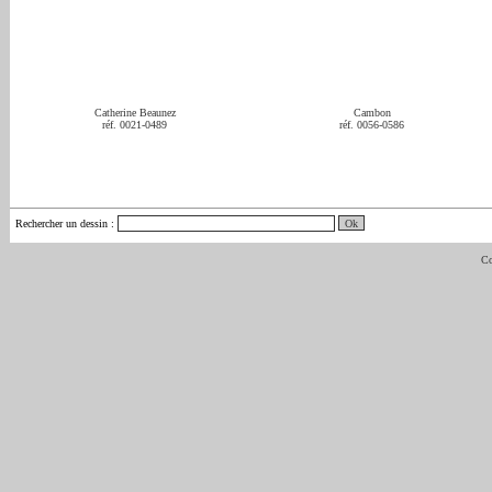
Catherine Beaunez
Cambon
réf. 0021-0489
réf. 0056-0586
Rechercher un dessin
:
Co