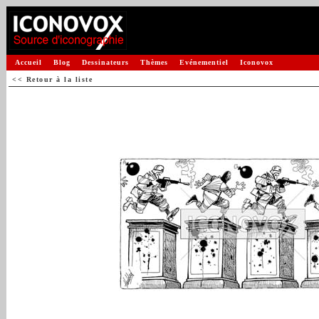
Accueil
Blog
Dessinateurs
Thèmes
Evénementiel
Iconovox
<< Retour à la liste