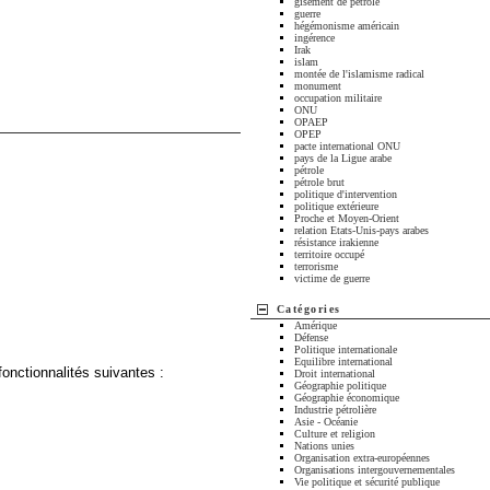
gisement de pétrole
guerre
hégémonisme américain
ingérence
Irak
islam
montée de l'islamisme radical
monument
occupation militaire
ONU
OPAEP
OPEP
pacte international ONU
pays de la Ligue arabe
pétrole
pétrole brut
politique d'intervention
politique extérieure
Proche et Moyen-Orient
relation Etats-Unis-pays arabes
résistance irakienne
territoire occupé
terrorisme
victime de guerre
Catégories
Amérique
Défense
Politique internationale
Equilibre international
fonctionnalités suivantes :
Droit international
Géographie politique
Géographie économique
Industrie pétrolière
Asie - Océanie
Culture et religion
Nations unies
Organisation extra-européennes
Organisations intergouvernementales
Vie politique et sécurité publique