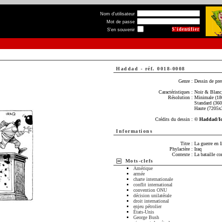
Nom d'utilisateur
Mot de passe
S'en souvenir
Haddad
-
réf. 0018-0008
Genre :
Dessin de pre
Caractéristiques :
Noir & Blanc,
Résolution :
Minimale (18
Standard (36
Haute (7205x
Crédits du dessin :
© Haddad/I
Informations
Titre :
La guerre en I
Phylactère :
Iraq
Contexte :
La bataille co
Mots-clefs
Amérique
armée
charte internationale
conflit international
convention ONU
décision unilatérale
droit international
enjeu pétrolier
États-Unis
George Bush