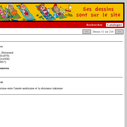
Rechercher
Catalogue
<<
Dessin 11 sur 214
>>
sse
 Horizontal
01x979)
02x1958)
3917)
conovox
rak
ntinue entre l'armée américaine et la résistance irakienne