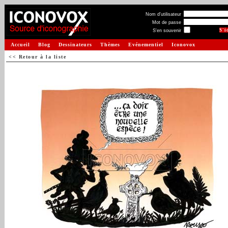
Nom d'utilisateur
Mot de passe
S'en souvenir
Accueil
Blog
Dessinateurs
Thèmes
Evénementiel
Iconovox
<< Retour à la liste