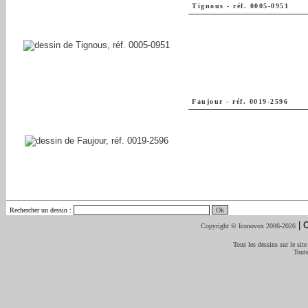
Tignous
-
réf. 0005-0951
Faujour
-
réf. 0019-2596
Rechercher un dessin
:
|
C
Copyright © Iconovox 2006-2026
Tous les dessins sur le site
Toute