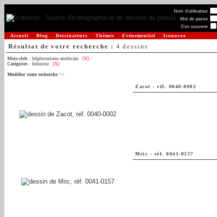
Nom d'utilisateur
Mot de passe
S'en souvenir
Accueil
Blog
Dessinateurs
Thèmes
Evénementiel
Iconovox
Résultat de votre recherche :
4 dessins
Mots-clefs :
hégémonisme américain
[X]
Catégories :
Industrie
[X]
Modifier votre recherche
>>
Zacot
-
réf. 0040-0002
Mric
-
réf. 0041-0157