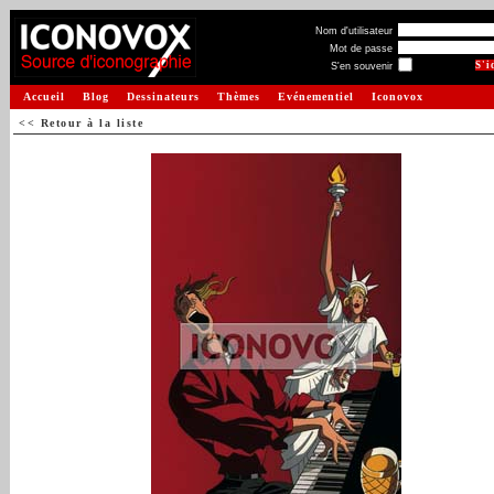
Nom d'utilisateur
Mot de passe
S'en souvenir
Accueil
Blog
Dessinateurs
Thèmes
Evénementiel
Iconovox
<< Retour à la liste