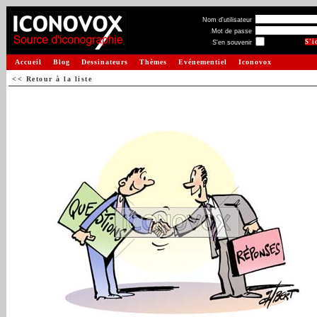
Nom d'utilisateur
Mot de passe
S'en souvenir
Accueil
Blog
Dessinateurs
Thèmes
Evénementiel
Iconovox
<< Retour à la liste