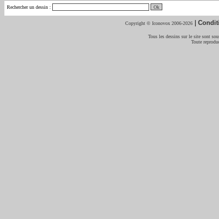
Rechercher un dessin
:
|
Condit
Copyright © Iconovox 2006-2026
Tous les dessins sur le site sont sous
Toute reproduc