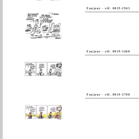
Faujour
-
réf. 0019-2943
Faujour
-
réf. 0019-3460
Faujour
-
réf. 0019-3700