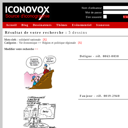
Nom d'utilisateur
Mot de passe
S'en souvenir
Accueil
Blog
Dessinateurs
Thèmes
Evénementiel
Iconovox
Résultat de votre recherche :
5 dessins
Mots-clefs :
solidarité nationale
[X]
Catégories :
Vie économique
>>
Région et politique régionale
[X]
Modifier votre recherche
>>
Deligne
-
réf. 0063-0030
Faujour
-
réf. 0019-2940