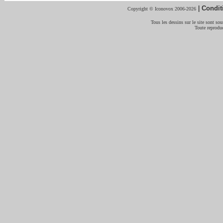
|
Condit
Copyright © Iconovox 2006-2026
Tous les dessins sur le site sont sous
Toute reproduc