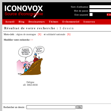
Nom d'utilisateur
Mot de passe
S'en souvenir
Accueil
Blog
Dessinateurs
Thèmes
Evénementiel
Iconovox
Résultat de votre recherche :
1 dessin
Mots-clefs :
région de montagne
[X]
et
solidarité nationale
[X]
Modifier votre recherche
>>
Deligne
réf. 0063-0030
Rechercher un dessin
: