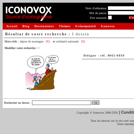
Nom d'utilisateur
Mot de passe
S'en souvenir
Accueil
Blog
Dessinateurs
Thèmes
Evénementiel
Iconovox
Résultat de votre recherche :
1 dessin
Mots-clefs :
région de montagne
[X]
et
solidarité nationale
[X]
Modifier votre recherche
>>
Deligne
-
réf. 0063-0030
Rechercher un dessin
:
|
Condit
Copyright © Iconovox 2006-2026
Tous les dessins sur le site sont sous
Toute reproduc