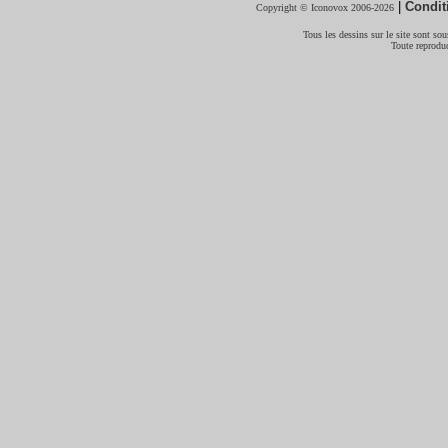
|
Condit
Copyright © Iconovox 2006-2026
Tous les dessins sur le site sont sous
Toute reproduc