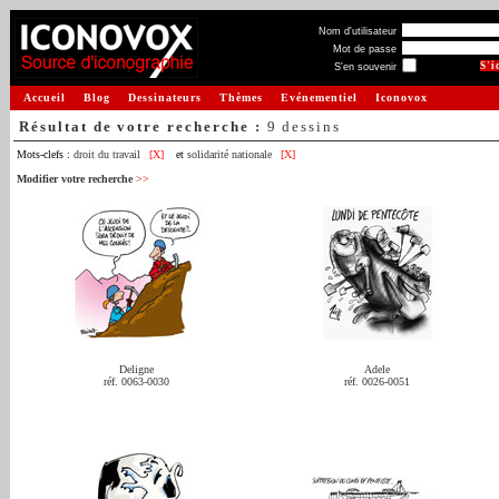
Nom d'utilisateur
Mot de passe
S'en souvenir
Accueil
Blog
Dessinateurs
Thèmes
Evénementiel
Iconovox
Résultat de votre recherche :
9 dessins
Mots-clefs :
droit du travail
[X]
et
solidarité nationale
[X]
Modifier votre recherche
>>
Deligne
Adele
réf. 0063-0030
réf. 0026-0051