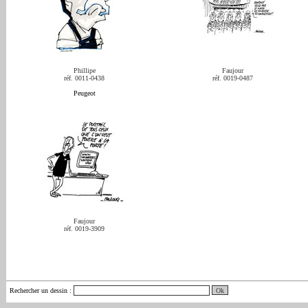
Phillipe
Faujour
réf. 0011-0438
réf. 0019-0487
Peugeot
Faujour
réf. 0019-3909
Rechercher un dessin
: