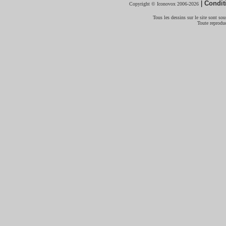
|
Condit
Copyright © Iconovox 2006-2026
Tous les dessins sur le site sont sous
Toute reproduc