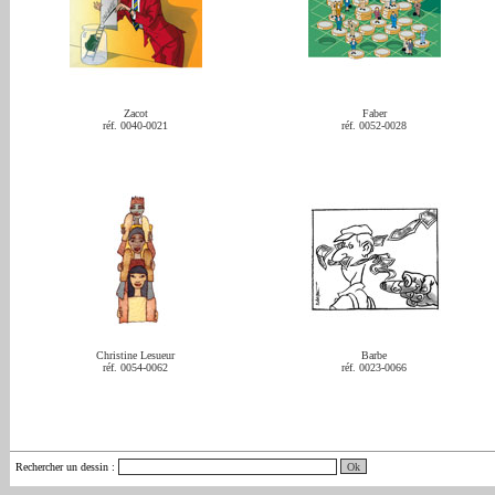
Zacot
Faber
réf. 0040-0021
réf. 0052-0028
Christine Lesueur
Barbe
réf. 0054-0062
réf. 0023-0066
Rechercher un dessin
: