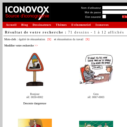
Nom d'utilisateur
Mot de passe
S'en souvenir
Accueil
Blog
Dessinateurs
Thèmes
Evénementiel
Iconovox
Résultat de votre recherche :
71 dessins - 1 à 12 affichés
Mots-clefs :
égalité de rémunération
[X]
et
rémunération du travail
[X]
Modifier votre recherche
>>
Bonjour
Gros
réf. 0030-0002
réf. 0067-0003
Descente dangereuse