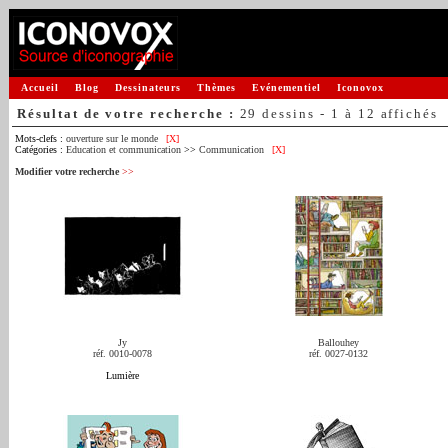
Accueil
Blog
Dessinateurs
Thèmes
Evénementiel
Iconovox
Résultat de votre recherche :
29 dessins - 1 à 12 affichés
Mots-clefs :
ouverture sur le monde
[X]
Catégories :
Education et communication
>>
Communication
[X]
Modifier votre recherche
>>
Jy
Ballouhey
réf. 0010-0078
réf. 0027-0132
Lumière