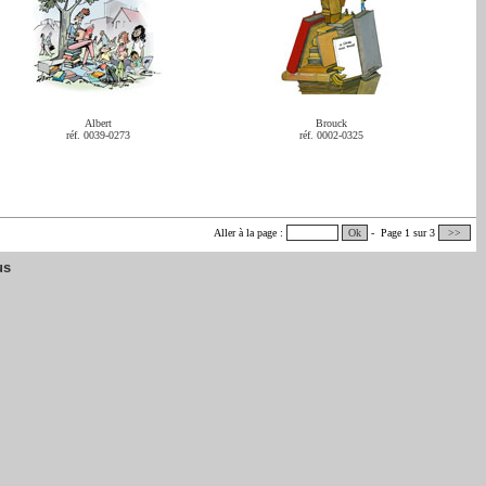
Albert
Brouck
réf. 0039-0273
réf. 0002-0325
Aller à la page :
Ok
- Page 1 sur 3
>>
us