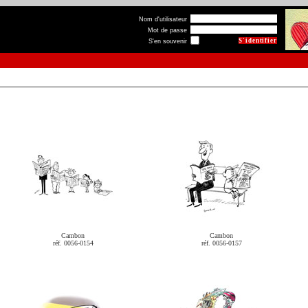
Nom d'utilisateur
Mot de passe
S'en souvenir
Cambon
Cambon
réf. 0056-0154
réf. 0056-0157