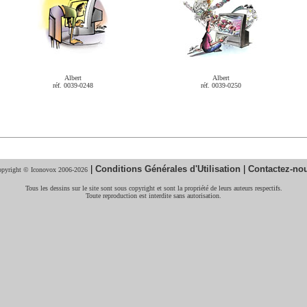
Albert
Albert
réf. 0039-0248
réf. 0039-0250
|
Conditions Générales d'Utilisation
|
Contactez-no
pyright © Iconovox 2006-2026
Tous les dessins sur le site sont sous copyright et sont la propriété de leurs auteurs respectifs.
Toute reproduction est interdite sans autorisation.