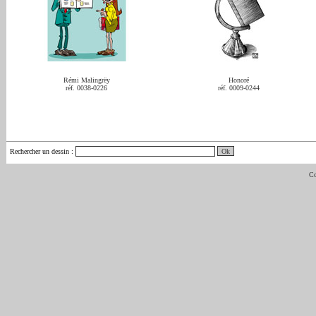
Rémi Malingrëy
Honoré
réf. 0038-0226
réf. 0009-0244
Rechercher un dessin
:
Co