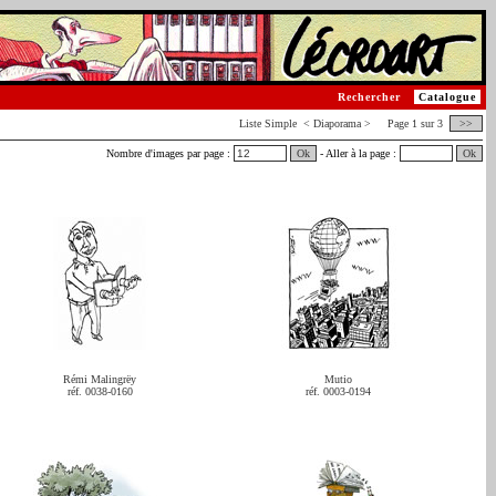
Rechercher
Catalogue
Liste
Simple
< Diaporama > Page 1 sur 3
>>
Nombre d'images par page :
Ok
- Aller à la page :
Ok
Rémi Malingrëy
Mutio
réf. 0038-0160
réf. 0003-0194