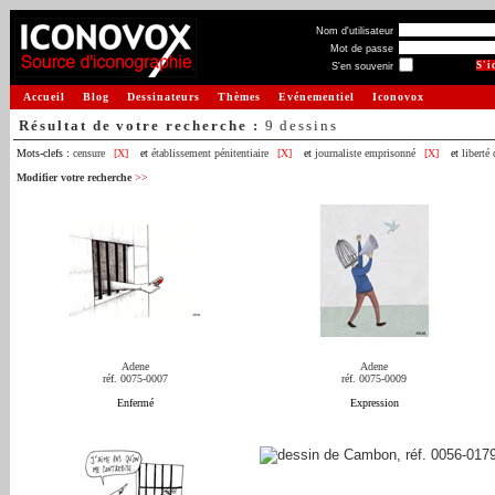
Nom d'utilisateur
Mot de passe
S'en souvenir
Accueil
Blog
Dessinateurs
Thèmes
Evénementiel
Iconovox
Résultat de votre recherche :
9 dessins
Mots-clefs :
censure
[X]
et
établissement pénitentiaire
[X]
et
journaliste emprisonné
[X]
et
liberté
Modifier votre recherche
>>
Adene
Adene
réf. 0075-0007
réf. 0075-0009
Enfermé
Expression