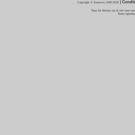
|
Condit
Copyright © Iconovox 2006-2026
Tous les dessins sur le site sont sous
Toute reproduc