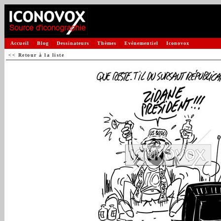
Accueil
Blog
Dessinateurs
Thèmes
Evénementiel
Iconovox
<< Retour à la liste