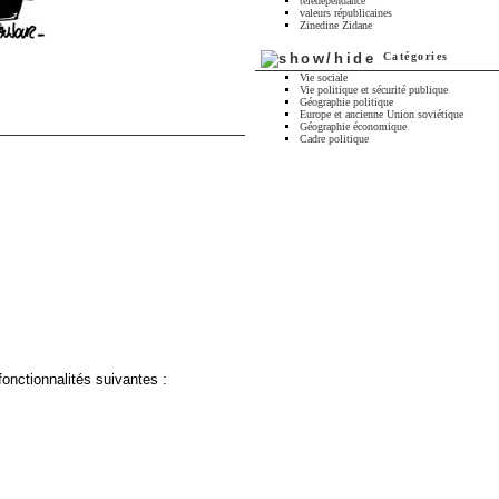
télédépendance
valeurs républicaines
Zinedine Zidane
Catégories
Vie sociale
Vie politique et sécurité publique
Géographie politique
Europe et ancienne Union soviétique
Géographie économique
Cadre politique
fonctionnalités suivantes :