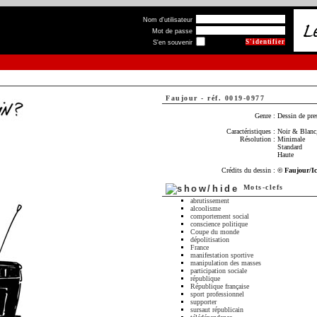
Nom d'utilisateur
Mot de passe
S'en souvenir
Faujour
-
réf. 0019-0977
Genre :
Dessin de pre
Caractéristiques :
Noir & Blanc,
Résolution :
Minimale
Standard
Haute
Crédits du dessin :
© Faujour/I
Mots-clefs
abrutissement
alcoolisme
comportement social
conscience politique
Coupe du monde
dépolitisation
France
manifestation sportive
manipulation des masses
participation sociale
république
République française
sport professionnel
supporter
sursaut républicain