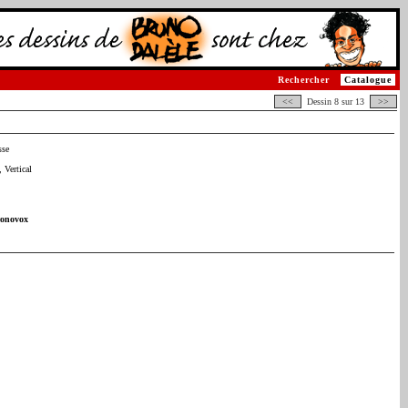
Rechercher
Catalogue
<<
Dessin 8 sur 13
>>
sse
 Vertical
conovox