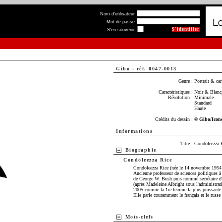
Nom d'utilisateur
Mot de passe
S'en souvenir
Gibo
-
réf. 0047-0013
Genre :
Portrait & car
Caractéristiques :
Noir & Blanc,
Résolution :
Minimale
Standard
Haute
Crédits du dessin :
© Gibo/Icon
Informations
Titre :
Condoleezza 
Biographie
Condoleezza Rice
Condoleezza Rice (née le 14 novembre 1954 à
Ancienne professeur de sciences politiques à 
de George W. Bush puis nommé secrétaire d'É
(après Madeleine Albright sous l'administrat
2005 comme la 1re femme la plus puissante 
Elle parle couramment le français et le russe
Mots-clefs