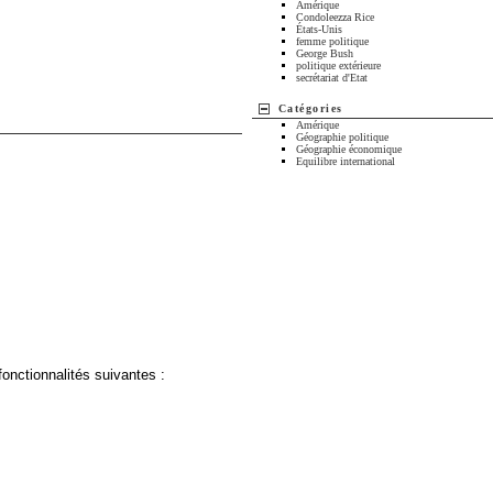
Amérique
Condoleezza Rice
États-Unis
femme politique
George Bush
politique extérieure
secrétariat d'Etat
Catégories
Amérique
Géographie politique
Géographie économique
Equilibre international
fonctionnalités suivantes :