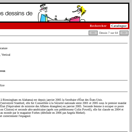
Rechercher
Catalogue
<<
Dessin 7 sur 64
>>
icature
 Vertical
ovox
Rice
 Birmingham en Alabama) est depuis janvier 2005 la Secrétaire d'État des États-Unis.
l'université Stanford, elle fut Conseillère à la Sécurité nationale entre 2001 et 2005 sous le premier mandat
tat (l'équivalent de ministre des Affaires étrangères) en janvier 2005. Seconde femme à occuper ce poste
ion Clinton) et seconde afro-américaine (après son prédécesseur Colin Powell), elle fut classée en 2004 et
au monde par le magazine Forbes (détrônée en 2006 par Angela Merkel).
 et correctement l'espagnol.