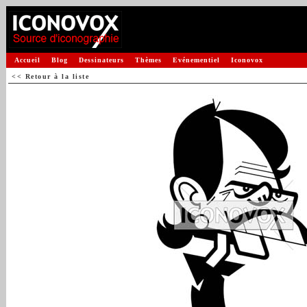
Accueil
Blog
Dessinateurs
Thèmes
Evénementiel
Iconovox
<< Retour à la liste