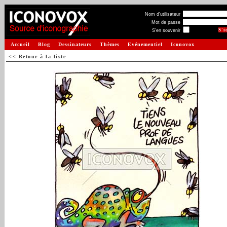
Nom d'utilisateur
Mot de passe
S'en souvenir
Accueil
Blog
Dessinateurs
Thèmes
Evénementiel
Iconovox
<< Retour à la liste