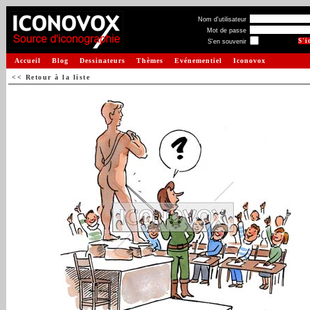
Nom d'utilisateur
Mot de passe
S'en souvenir
Accueil
Blog
Dessinateurs
Thèmes
Evénementiel
Iconovox
<< Retour à la liste