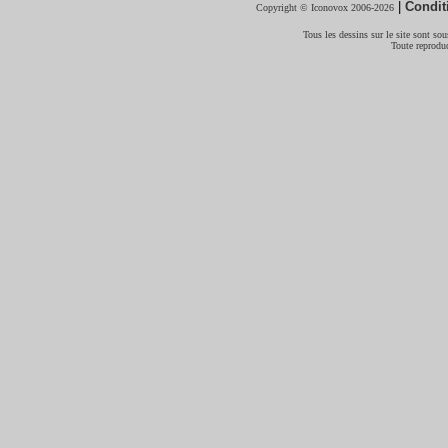
|
Condit
Copyright © Iconovox 2006-2026
Tous les dessins sur le site sont sous
Toute reproduc