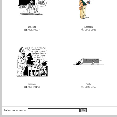
Deligne
Samson
réf. 0063-0077
réf. 0015-0088
Soulas
Barbe
réf. 0014-0143
réf. 0023-0166
Rechercher un dessin
: