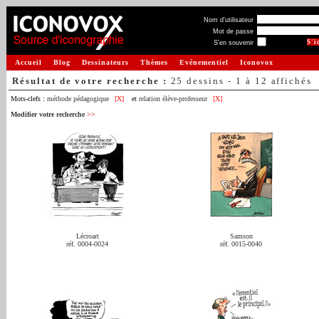
Nom d'utilisateur
Mot de passe
S'en souvenir
Accueil
Blog
Dessinateurs
Thèmes
Evénementiel
Iconovox
Résultat de votre recherche :
25 dessins - 1 à 12 affichés
Mots-clefs :
méthode pédagogique
[X]
et
relation élève-professeur
[X]
Modifier votre recherche
>>
Lécroart
Samson
réf. 0004-0024
réf. 0015-0040