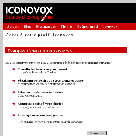
Accueil
Blog
Dessinateurs
Thèmes
Evénementiel
Iconovox
Accès à votre profil Iconovox
Pourquoi s'inscrire sur Iconovox ?
En vous inscrivant sur notre site, vous pourrez bénéficier des fonctionnalités suivantes :
Consulter les dessins en grand format
et apprécier le travail de l'artiste.
Sélectionner les dessins que vous souhaitez utiliser
et commander les droits d'exploitation associés.
Retrouver vos dernières recherches
d'une visite à l'autre.
Ajouter les dessins à votre sélection
et les organiser dans vos dossiers.
L'inscription est simple et gratuite.
... et d'autres fonctions vous seront bientôt proposées.
S'inscrire