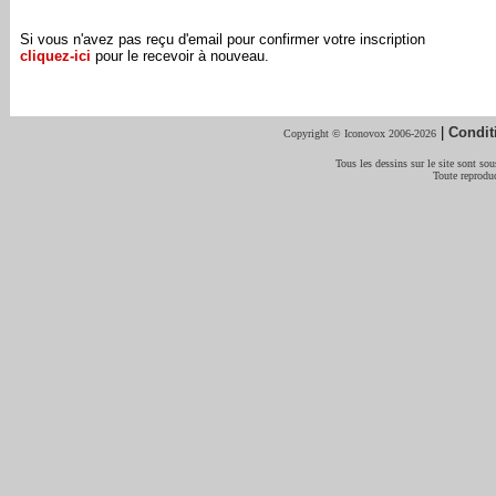
Si vous n'avez pas reçu d'email pour confirmer votre inscription
cliquez-ici
pour le recevoir à nouveau.
|
Condit
Copyright © Iconovox 2006-2026
Tous les dessins sur le site sont sous
Toute reproduc