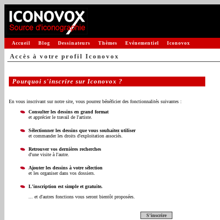
Accueil
Blog
Dessinateurs
Thèmes
Evénementiel
Iconovox
Accès à votre profil Iconovox
Pourquoi s'inscrire sur Iconovox ?
En vous inscrivant sur notre site, vous pourrez bénéficier des fonctionnalités suivantes :
Consulter les dessins en grand format
et apprécier le travail de l'artiste.
Sélectionner les dessins que vous souhaitez utiliser
et commander les droits d'exploitation associés.
Retrouver vos dernières recherches
d'une visite à l'autre.
Ajouter les dessins à votre sélection
et les organiser dans vos dossiers.
L'inscription est simple et gratuite.
... et d'autres fonctions vous seront bientôt proposées.
S'inscrire