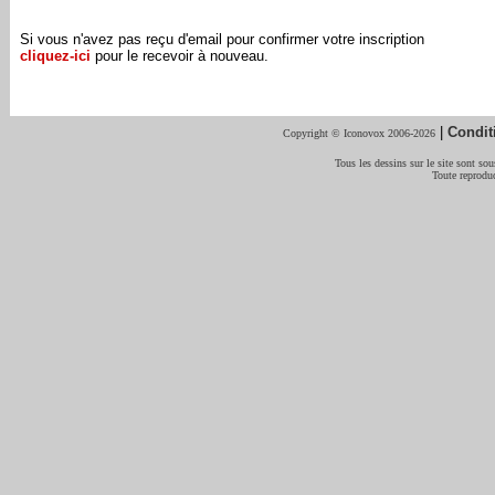
Si vous n'avez pas reçu d'email pour confirmer votre inscription
cliquez-ici
pour le recevoir à nouveau.
|
Condit
Copyright © Iconovox 2006-2026
Tous les dessins sur le site sont sous
Toute reproduc