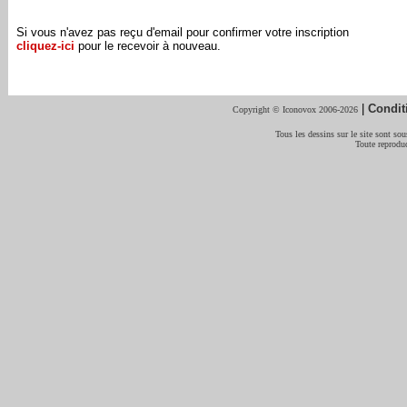
Si vous n'avez pas reçu d'email pour confirmer votre inscription
cliquez-ici
pour le recevoir à nouveau.
|
Condit
Copyright © Iconovox 2006-2026
Tous les dessins sur le site sont sous
Toute reproduc