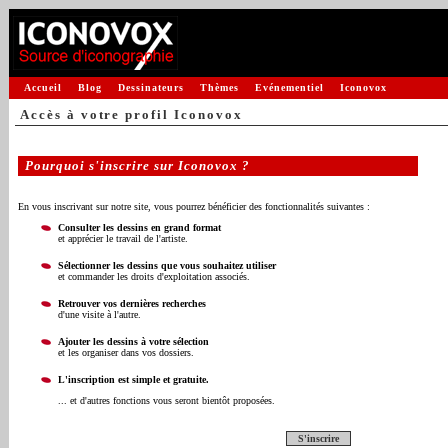
Accueil
Blog
Dessinateurs
Thèmes
Evénementiel
Iconovox
Accès à votre profil Iconovox
Pourquoi s'inscrire sur Iconovox ?
En vous inscrivant sur notre site, vous pourrez bénéficier des fonctionnalités suivantes :
Consulter les dessins en grand format
et apprécier le travail de l'artiste.
Sélectionner les dessins que vous souhaitez utiliser
et commander les droits d'exploitation associés.
Retrouver vos dernières recherches
d'une visite à l'autre.
Ajouter les dessins à votre sélection
et les organiser dans vos dossiers.
L'inscription est simple et gratuite.
... et d'autres fonctions vous seront bientôt proposées.
S'inscrire