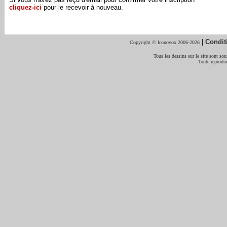
cliquez-ici
pour le recevoir à nouveau.
|
Condit
Copyright © Iconovox 2006-2026
Tous les dessins sur le site sont sous
Toute reproduc