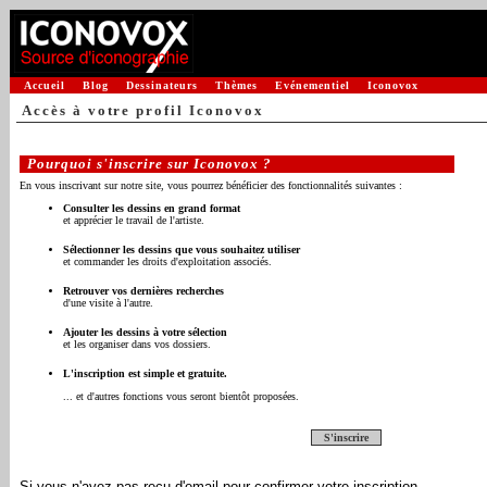
Accueil
Blog
Dessinateurs
Thèmes
Evénementiel
Iconovox
Accès à votre profil Iconovox
Pourquoi s'inscrire sur Iconovox ?
En vous inscrivant sur notre site, vous pourrez bénéficier des fonctionnalités suivantes :
Consulter les dessins en grand format
et apprécier le travail de l'artiste.
Sélectionner les dessins que vous souhaitez utiliser
et commander les droits d'exploitation associés.
Retrouver vos dernières recherches
d'une visite à l'autre.
Ajouter les dessins à votre sélection
et les organiser dans vos dossiers.
L'inscription est simple et gratuite.
... et d'autres fonctions vous seront bientôt proposées.
S'inscrire
Si vous n'avez pas reçu d'email pour confirmer votre inscription