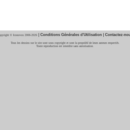
|
Conditions Générales d'Utilisation
|
Contactez-no
pyright © Iconovox 2006-2026
Tous les dessins sur le site sont sous copyright et sont la propriété de leurs auteurs respectifs.
Toute reproduction est interdite sans autorisation.