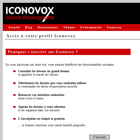
Accueil
Blog
Dessinateurs
Thèmes
Evénementiel
Iconovox
Accès à votre profil Iconovox
Pourquoi s'inscrire sur Iconovox ?
En vous inscrivant sur notre site, vous pourrez bénéficier des fonctionnalités suivantes :
Consulter les dessins en grand format
et apprécier le travail de l'artiste.
Sélectionner les dessins que vous souhaitez utiliser
et commander les droits d'exploitation associés.
Retrouver vos dernières recherches
d'une visite à l'autre.
Ajouter les dessins à votre sélection
et les organiser dans vos dossiers.
L'inscription est simple et gratuite.
... et d'autres fonctions vous seront bientôt proposées.
S'inscrire