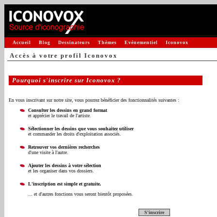
Accueil
Blog
Dessinateurs
Thèmes
Evénementiel
Iconovox
Accès à votre profil Iconovox
Pourquoi s'inscrire sur Iconovox ?
En vous inscrivant sur notre site, vous pourrez bénéficier des fonctionnalités suivantes :
Consulter les dessins en grand format
et apprécier le travail de l'artiste.
Sélectionner les dessins que vous souhaitez utiliser
et commander les droits d'exploitation associés.
Retrouver vos dernières recherches
d'une visite à l'autre.
Ajouter les dessins à votre sélection
et les organiser dans vos dossiers.
L'inscription est simple et gratuite.
... et d'autres fonctions vous seront bientôt proposées.
S'inscrire