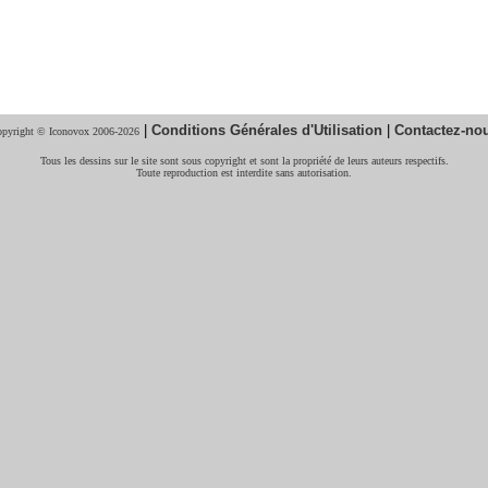
|
Conditions Générales d'Utilisation
|
Contactez-no
pyright © Iconovox 2006-2026
Tous les dessins sur le site sont sous copyright et sont la propriété de leurs auteurs respectifs.
Toute reproduction est interdite sans autorisation.