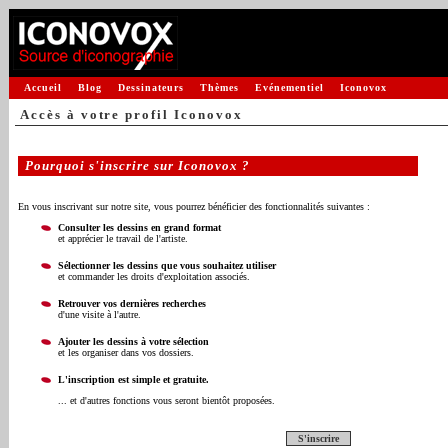
Accueil
Blog
Dessinateurs
Thèmes
Evénementiel
Iconovox
Accès à votre profil Iconovox
Pourquoi s'inscrire sur Iconovox ?
En vous inscrivant sur notre site, vous pourrez bénéficier des fonctionnalités suivantes :
Consulter les dessins en grand format
et apprécier le travail de l'artiste.
Sélectionner les dessins que vous souhaitez utiliser
et commander les droits d'exploitation associés.
Retrouver vos dernières recherches
d'une visite à l'autre.
Ajouter les dessins à votre sélection
et les organiser dans vos dossiers.
L'inscription est simple et gratuite.
... et d'autres fonctions vous seront bientôt proposées.
S'inscrire