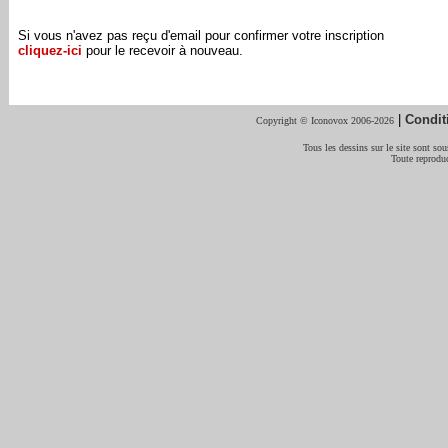
Si vous n'avez pas reçu d'email pour confirmer votre inscription
cliquez-ici
pour le recevoir à nouveau.
|
Condit
Copyright © Iconovox 2006-2026
Tous les dessins sur le site sont sous
Toute reproduc