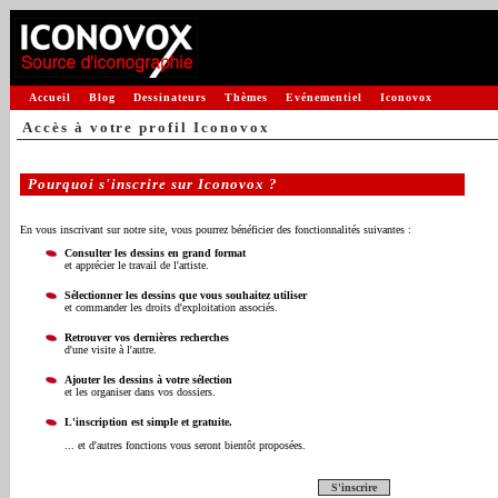
Accueil
Blog
Dessinateurs
Thèmes
Evénementiel
Iconovox
Accès à votre profil Iconovox
Pourquoi s'inscrire sur Iconovox ?
En vous inscrivant sur notre site, vous pourrez bénéficier des fonctionnalités suivantes :
Consulter les dessins en grand format
et apprécier le travail de l'artiste.
Sélectionner les dessins que vous souhaitez utiliser
et commander les droits d'exploitation associés.
Retrouver vos dernières recherches
d'une visite à l'autre.
Ajouter les dessins à votre sélection
et les organiser dans vos dossiers.
L'inscription est simple et gratuite.
... et d'autres fonctions vous seront bientôt proposées.
S'inscrire