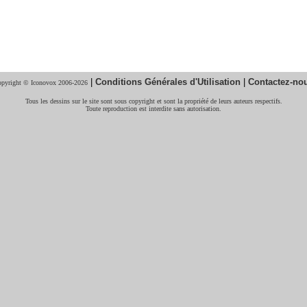
|
Conditions Générales d'Utilisation
|
Contactez-no
pyright © Iconovox 2006-2026
Tous les dessins sur le site sont sous copyright et sont la propriété de leurs auteurs respectifs.
Toute reproduction est interdite sans autorisation.