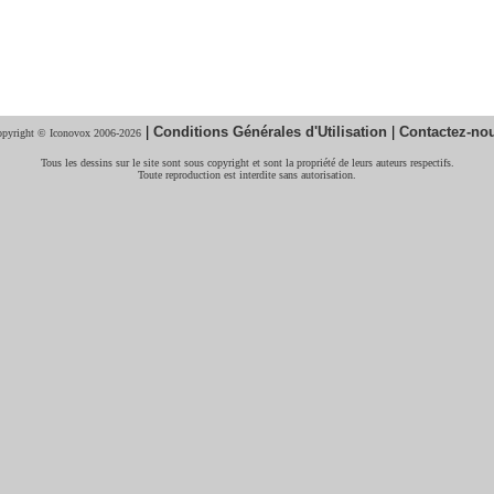
|
Conditions Générales d'Utilisation
|
Contactez-no
pyright © Iconovox 2006-2026
Tous les dessins sur le site sont sous copyright et sont la propriété de leurs auteurs respectifs.
Toute reproduction est interdite sans autorisation.