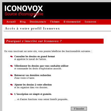
Accueil
Blog
Dessinateurs
Thèmes
Evénementiel
Iconovox
Accès à votre profil Iconovox
Pourquoi s'inscrire sur Iconovox ?
En vous inscrivant sur notre site, vous pourrez bénéficier des fonctionnalités suivantes :
Consulter les dessins en grand format
et apprécier le travail de l'artiste.
Sélectionner les dessins que vous souhaitez utiliser
et commander les droits d'exploitation associés.
Retrouver vos dernières recherches
d'une visite à l'autre.
Ajouter les dessins à votre sélection
et les organiser dans vos dossiers.
L'inscription est simple et gratuite.
... et d'autres fonctions vous seront bientôt proposées.
S'inscrire