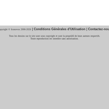
|
Conditions Générales d'Utilisation
|
Contactez-no
pyright © Iconovox 2006-2026
Tous les dessins sur le site sont sous copyright et sont la propriété de leurs auteurs respectifs.
Toute reproduction est interdite sans autorisation.