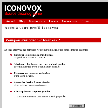
Accueil
Blog
Dessinateurs
Thèmes
Evénementiel
Iconovox
Accès à votre profil Iconovox
Pourquoi s'inscrire sur Iconovox ?
En vous inscrivant sur notre site, vous pourrez bénéficier des fonctionnalités suivantes :
Consulter les dessins en grand format
et apprécier le travail de l'artiste.
Sélectionner les dessins que vous souhaitez utiliser
et commander les droits d'exploitation associés.
Retrouver vos dernières recherches
d'une visite à l'autre.
Ajouter les dessins à votre sélection
et les organiser dans vos dossiers.
L'inscription est simple et gratuite.
... et d'autres fonctions vous seront bientôt proposées.
S'inscrire