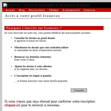
Accueil
Blog
Dessinateurs
Thèmes
Evénementiel
Iconovox
Accès à votre profil Iconovox
Pourquoi s'inscrire sur Iconovox ?
En vous inscrivant sur notre site, vous pourrez bénéficier des fonctionnalités suivantes :
Consulter les dessins en grand format
et apprécier le travail de l'artiste.
Sélectionner les dessins que vous souhaitez utiliser
et commander les droits d'exploitation associés.
Retrouver vos dernières recherches
d'une visite à l'autre.
Ajouter les dessins à votre sélection
et les organiser dans vos dossiers.
L'inscription est simple et gratuite.
... et d'autres fonctions vous seront bientôt proposées.
S'inscrire
Si vous n'avez pas reçu d'email pour confirmer votre inscription
cliquez-ici
pour le recevoir à nouveau.