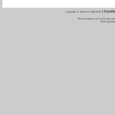
|
Condit
Copyright © Iconovox 2006-2026
Tous les dessins sur le site sont sous
Toute reproduc