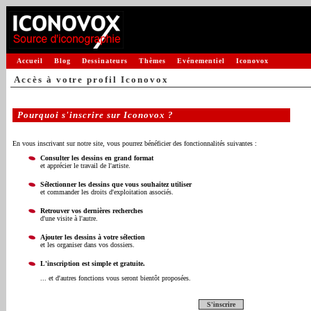
Accueil
Blog
Dessinateurs
Thèmes
Evénementiel
Iconovox
Accès à votre profil Iconovox
Pourquoi s'inscrire sur Iconovox ?
En vous inscrivant sur notre site, vous pourrez bénéficier des fonctionnalités suivantes :
Consulter les dessins en grand format
et apprécier le travail de l'artiste.
Sélectionner les dessins que vous souhaitez utiliser
et commander les droits d'exploitation associés.
Retrouver vos dernières recherches
d'une visite à l'autre.
Ajouter les dessins à votre sélection
et les organiser dans vos dossiers.
L'inscription est simple et gratuite.
... et d'autres fonctions vous seront bientôt proposées.
S'inscrire