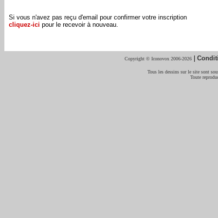
Si vous n'avez pas reçu d'email pour confirmer votre inscription
cliquez-ici
pour le recevoir à nouveau.
|
Condit
Copyright © Iconovox 2006-2026
Tous les dessins sur le site sont sous
Toute reproduc