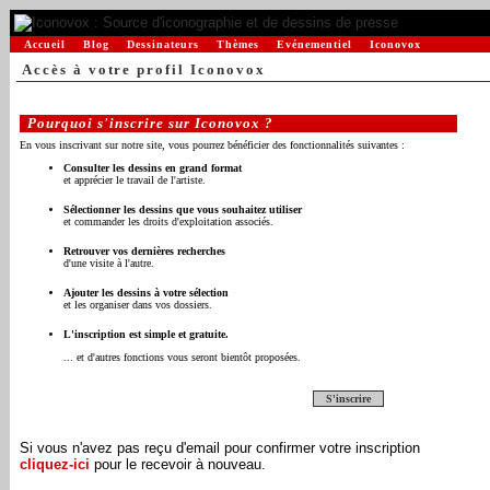
Accueil
Blog
Dessinateurs
Thèmes
Evénementiel
Iconovox
Accès à votre profil Iconovox
Pourquoi s'inscrire sur Iconovox ?
En vous inscrivant sur notre site, vous pourrez bénéficier des fonctionnalités suivantes :
Consulter les dessins en grand format
et apprécier le travail de l'artiste.
Sélectionner les dessins que vous souhaitez utiliser
et commander les droits d'exploitation associés.
Retrouver vos dernières recherches
d'une visite à l'autre.
Ajouter les dessins à votre sélection
et les organiser dans vos dossiers.
L'inscription est simple et gratuite.
... et d'autres fonctions vous seront bientôt proposées.
S'inscrire
Si vous n'avez pas reçu d'email pour confirmer votre inscription
cliquez-ici
pour le recevoir à nouveau.