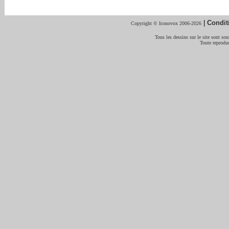
|
Condit
Copyright © Iconovox 2006-2026
Tous les dessins sur le site sont sous
Toute reproduc