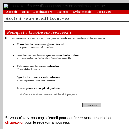
Accueil
Blog
Dessinateurs
Thèmes
Evénementiel
Iconovox
Accès à votre profil Iconovox
Pourquoi s'inscrire sur Iconovox ?
En vous inscrivant sur notre site, vous pourrez bénéficier des fonctionnalités suivantes :
Consulter les dessins en grand format
et apprécier le travail de l'artiste.
Sélectionner les dessins que vous souhaitez utiliser
et commander les droits d'exploitation associés.
Retrouver vos dernières recherches
d'une visite à l'autre.
Ajouter les dessins à votre sélection
et les organiser dans vos dossiers.
L'inscription est simple et gratuite.
... et d'autres fonctions vous seront bientôt proposées.
S'inscrire
Si vous n'avez pas reçu d'email pour confirmer votre inscription
cliquez-ici
pour le recevoir à nouveau.