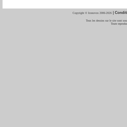
|
Condit
Copyright © Iconovox 2006-2026
Tous les dessins sur le site sont sous
Toute reproduc