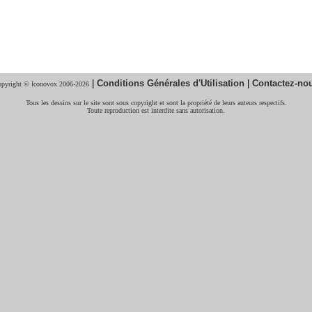
|
Conditions Générales d'Utilisation
|
Contactez-no
pyright © Iconovox 2006-2026
Tous les dessins sur le site sont sous copyright et sont la propriété de leurs auteurs respectifs.
Toute reproduction est interdite sans autorisation.