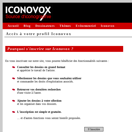
Accueil
Blog
Dessinateurs
Thèmes
Evénementiel
Iconovox
Accès à votre profil Iconovox
Pourquoi s'inscrire sur Iconovox ?
En vous inscrivant sur notre site, vous pourrez bénéficier des fonctionnalités suivantes :
Consulter les dessins en grand format
et apprécier le travail de l'artiste.
Sélectionner les dessins que vous souhaitez utiliser
et commander les droits d'exploitation associés.
Retrouver vos dernières recherches
d'une visite à l'autre.
Ajouter les dessins à votre sélection
et les organiser dans vos dossiers.
L'inscription est simple et gratuite.
... et d'autres fonctions vous seront bientôt proposées.
S'inscrire