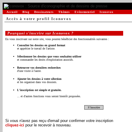
Accueil
Blog
Dessinateurs
Thèmes
Evénementiel
Iconovox
Accès à votre profil Iconovox
Pourquoi s'inscrire sur Iconovox ?
En vous inscrivant sur notre site, vous pourrez bénéficier des fonctionnalités suivantes :
Consulter les dessins en grand format
et apprécier le travail de l'artiste.
Sélectionner les dessins que vous souhaitez utiliser
et commander les droits d'exploitation associés.
Retrouver vos dernières recherches
d'une visite à l'autre.
Ajouter les dessins à votre sélection
et les organiser dans vos dossiers.
L'inscription est simple et gratuite.
... et d'autres fonctions vous seront bientôt proposées.
S'inscrire
Si vous n'avez pas reçu d'email pour confirmer votre inscription
cliquez-ici
pour le recevoir à nouveau.