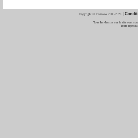
|
Condit
Copyright © Iconovox 2006-2026
Tous les dessins sur le site sont sous
Toute reproduc