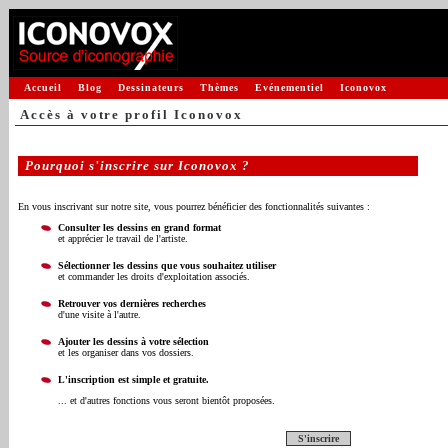
Accueil
Blog
Dessinateurs
Thèmes
Evénementiel
Iconovox
Accès à votre profil Iconovox
Pourquoi s'inscrire sur Iconovox ?
En vous inscrivant sur notre site, vous pourrez bénéficier des fonctionnalités suivantes :
Consulter les dessins en grand format
et apprécier le travail de l'artiste.
Sélectionner les dessins que vous souhaitez utiliser
et commander les droits d'exploitation associés.
Retrouver vos dernières recherches
d'une visite à l'autre.
Ajouter les dessins à votre sélection
et les organiser dans vos dossiers.
L'inscription est simple et gratuite.
... et d'autres fonctions vous seront bientôt proposées.
S'inscrire