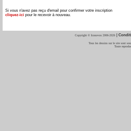
Si vous n'avez pas reçu d'email pour confirmer votre inscription
cliquez-ici
pour le recevoir à nouveau.
|
Condit
Copyright © Iconovox 2006-2026
Tous les dessins sur le site sont sous
Toute reproduc