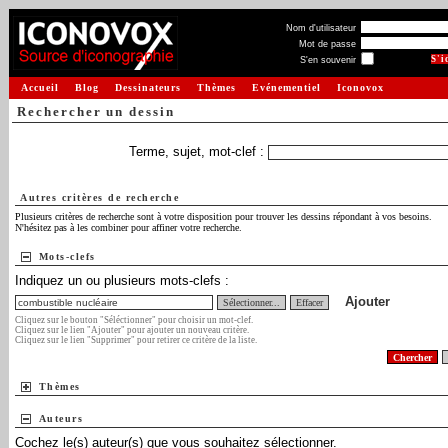
Nom d'utilisateur
Mot de passe
S'en souvenir
Accueil
Blog
Dessinateurs
Thèmes
Evénementiel
Iconovox
Rechercher un dessin
Terme, sujet, mot-clef :
Autres critères de recherche
Plusieurs critères de recherche sont à votre disposition pour trouver les dessins répondant à vos besoins.
N'hésitez pas à les combiner pour affiner votre recherche.
Mots-clefs
Indiquez un ou plusieurs mots-clefs :
Ajouter
Sélectionner...
Effacer
Cliquez sur le bouton "Séléctionner" pour choisir un mot-clef.
Cliquez sur le lien "Ajouter" pour ajouter un nouveau critère.
Cliquez sur le lien "Supprimer" pour retirer ce critère de la liste.
Thèmes
Auteurs
Cochez le(s) auteur(s) que vous souhaitez sélectionner.