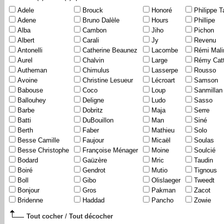
Adele
Brouck
Honoré
Philippe T
Adene
Bruno Dalèle
Hours
Phillipe
Alba
Cambon
Jiho
Pichon
Albert
Carali
Jy
Revenu
Antonelli
Catherine Beaunez
Lacombe
Rémi Mali
Aurel
Chalvin
Large
Rémy Catt
Autheman
Chimulus
Lasserpe
Rousso
Avoine
Christine Lesueur
Lécroart
Samson
Babouse
Coco
Loup
Sanmillan
Ballouhey
Deligne
Ludo
Sasso
Barbe
Dobritz
Maja
Serre
Batti
DuBouillon
Man
Siné
Berth
Faber
Mathieu
Solo
Besse Camille
Faujour
Micaël
Soulas
Besse Christophe
Françoise Ménager
Moine
Soulcié
Bodard
Gaüzère
Mric
Taudin
Boiré
Gendrot
Mutio
Tignous
Boll
Gibo
Olislaeger
Tweedt
Bonjour
Gros
Pakman
Zacot
Bridenne
Haddad
Pancho
Zowie
Tout cocher
/
Tout décocher