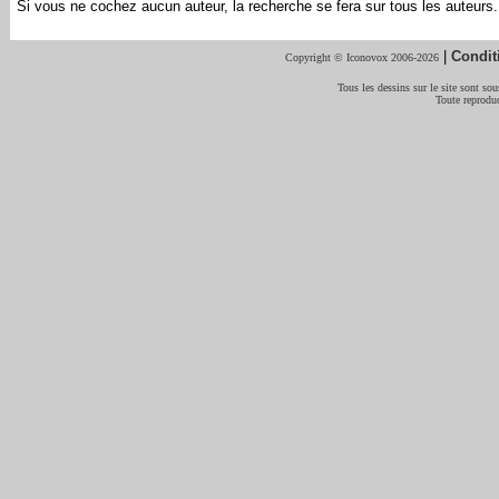
Si vous ne cochez aucun auteur, la recherche se fera sur tous les auteurs.
|
Condit
Copyright © Iconovox 2006-2026
Tous les dessins sur le site sont sous
Toute reproduc