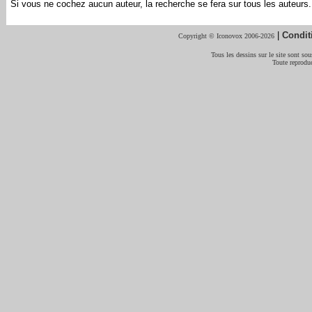
Si vous ne cochez aucun auteur, la recherche se fera sur tous les auteurs.
|
Condit
Copyright © Iconovox 2006-2026
Tous les dessins sur le site sont sous
Toute reproduc