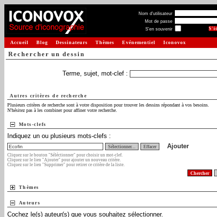
Nom d'utilisateur
Mot de passe
S'en souvenir
Accueil
Blog
Dessinateurs
Thèmes
Evénementiel
Iconovox
Rechercher un dessin
Terme, sujet, mot-clef :
Autres critères de recherche
Plusieurs critères de recherche sont à votre disposition pour trouver les dessins répondant à vos besoins.
N'hésitez pas à les combiner pour affiner votre recherche.
Mots-clefs
Indiquez un ou plusieurs mots-clefs :
Ajouter
Sélectionner...
Effacer
Cliquez sur le bouton "Séléctionner" pour choisir un mot-clef.
Cliquez sur le lien "Ajouter" pour ajouter un nouveau critère.
Cliquez sur le lien "Supprimer" pour retirer ce critère de la liste.
Thèmes
Auteurs
Cochez le(s) auteur(s) que vous souhaitez sélectionner.