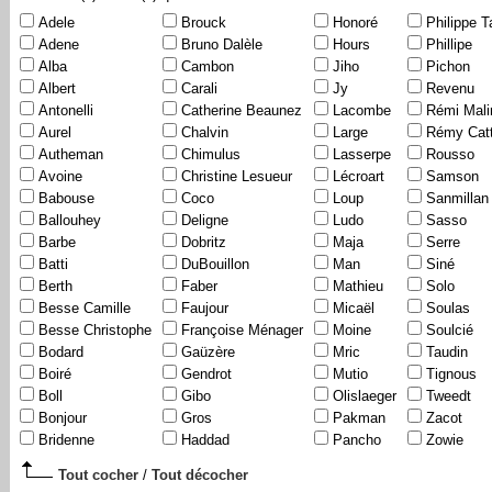
Adele
Brouck
Honoré
Philippe T
Adene
Bruno Dalèle
Hours
Phillipe
Alba
Cambon
Jiho
Pichon
Albert
Carali
Jy
Revenu
Antonelli
Catherine Beaunez
Lacombe
Rémi Mali
Aurel
Chalvin
Large
Rémy Catt
Autheman
Chimulus
Lasserpe
Rousso
Avoine
Christine Lesueur
Lécroart
Samson
Babouse
Coco
Loup
Sanmillan
Ballouhey
Deligne
Ludo
Sasso
Barbe
Dobritz
Maja
Serre
Batti
DuBouillon
Man
Siné
Berth
Faber
Mathieu
Solo
Besse Camille
Faujour
Micaël
Soulas
Besse Christophe
Françoise Ménager
Moine
Soulcié
Bodard
Gaüzère
Mric
Taudin
Boiré
Gendrot
Mutio
Tignous
Boll
Gibo
Olislaeger
Tweedt
Bonjour
Gros
Pakman
Zacot
Bridenne
Haddad
Pancho
Zowie
Tout cocher
/
Tout décocher