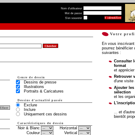
Nom d'utilisateur
Mot de passe
S'en souvenir
Votre profi
En vous inscrivant 
pourrez bénéficier 
suivantes :
Consulter 
format
et apprécier 
Retrouver 
Genre de dessin
d'une visite 
Dessins de presse
Illustrations
Ajouter les
Portraits & Caricatures
sélection
et les organ
Dessins d'actualité passée
L'inscripti
Exclure
Inclure
... et d'aut
Uniquement ces dessins
bientôt pro
Caractéristiques du dessin
Noir & Blanc
Horizontal
Couleur
Vertical