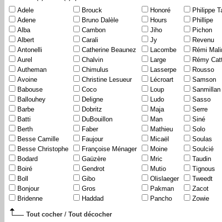
Adele
Brouck
Honoré
Philippe T
Adene
Bruno Dalèle
Hours
Phillipe
Alba
Cambon
Jiho
Pichon
Albert
Carali
Jy
Revenu
Antonelli
Catherine Beaunez
Lacombe
Rémi Mali
Aurel
Chalvin
Large
Rémy Catt
Autheman
Chimulus
Lasserpe
Rousso
Avoine
Christine Lesueur
Lécroart
Samson
Babouse
Coco
Loup
Sanmillan
Ballouhey
Deligne
Ludo
Sasso
Barbe
Dobritz
Maja
Serre
Batti
DuBouillon
Man
Siné
Berth
Faber
Mathieu
Solo
Besse Camille
Faujour
Micaël
Soulas
Besse Christophe
Françoise Ménager
Moine
Soulcié
Bodard
Gaüzère
Mric
Taudin
Boiré
Gendrot
Mutio
Tignous
Boll
Gibo
Olislaeger
Tweedt
Bonjour
Gros
Pakman
Zacot
Bridenne
Haddad
Pancho
Zowie
Tout cocher
/
Tout décocher