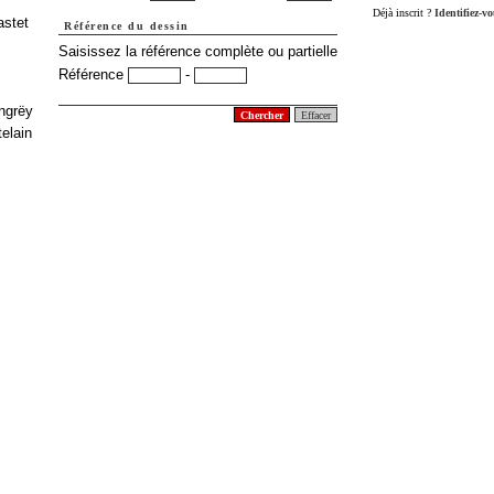
Déjà inscrit ?
Identifiez-v
astet
Référence du dessin
Saisissez la référence complète ou partielle
Référence
-
ngrëy
elain