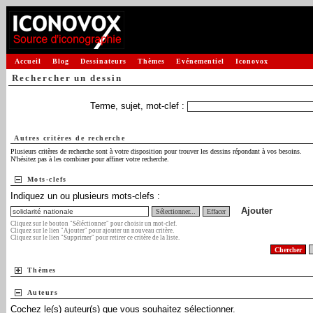
Accueil
Blog
Dessinateurs
Thèmes
Evénementiel
Iconovox
Rechercher un dessin
Terme, sujet, mot-clef :
Autres critères de recherche
Plusieurs critères de recherche sont à votre disposition pour trouver les dessins répondant à vos besoins.
N'hésitez pas à les combiner pour affiner votre recherche.
Mots-clefs
Indiquez un ou plusieurs mots-clefs :
Ajouter
Sélectionner...
Effacer
Cliquez sur le bouton "Séléctionner" pour choisir un mot-clef.
Cliquez sur le lien "Ajouter" pour ajouter un nouveau critère.
Cliquez sur le lien "Supprimer" pour retirer ce critère de la liste.
Thèmes
Auteurs
Cochez le(s) auteur(s) que vous souhaitez sélectionner.