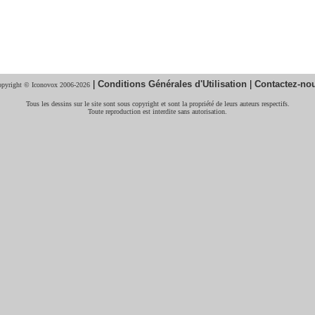
|
Conditions Générales d'Utilisation
|
Contactez-no
pyright © Iconovox 2006-2026
Tous les dessins sur le site sont sous copyright et sont la propriété de leurs auteurs respectifs.
Toute reproduction est interdite sans autorisation.