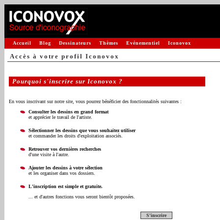
Accueil
Blog
Dessinateurs
Thèmes
Evénementiel
Iconovox
Accès à votre profil Iconovox
Pourquoi s'inscrire sur Iconovox ?
En vous inscrivant sur notre site, vous pourrez bénéficier des fonctionnalités suivantes :
Consulter les dessins en grand format
et apprécier le travail de l'artiste.
Sélectionner les dessins que vous souhaitez utiliser
et commander les droits d'exploitation associés.
Retrouver vos dernières recherches
d'une visite à l'autre.
Ajouter les dessins à votre sélection
et les organiser dans vos dossiers.
L'inscription est simple et gratuite.
... et d'autres fonctions vous seront bientôt proposées.
S'inscrire