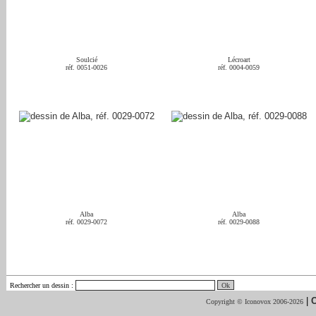
Soulcié
Lécroart
réf. 0051-0026
réf. 0004-0059
Alba
Alba
réf. 0029-0072
réf. 0029-0088
Rechercher un dessin
:
|
C
Copyright © Iconovox 2006-2026