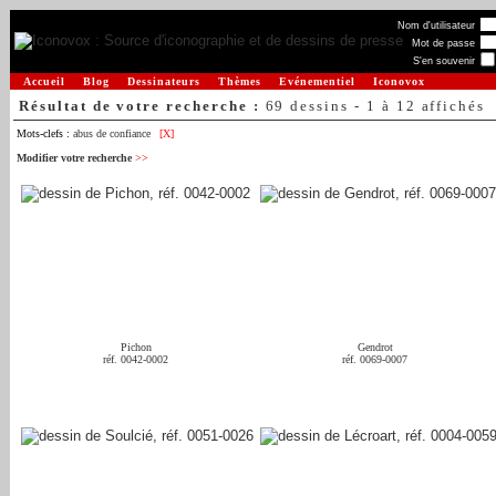
Nom d'utilisateur
Mot de passe
S'en souvenir
Accueil
Blog
Dessinateurs
Thèmes
Evénementiel
Iconovox
Résultat de votre recherche :
69 dessins - 1 à 12 affichés
Mots-clefs :
abus de confiance
[X]
Modifier votre recherche
>>
Pichon
Gendrot
réf. 0042-0002
réf. 0069-0007